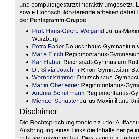
und computergestützt interaktiv umgesetzt. 
sowie Hochschuldozierende arbeiten dabei H
der Pentagramm-Gruppe
Prof. Hans-Georg Weigand
Julius-Maxim
Würzburg
Petra Bader
Deutschhaus-Gymnasium 
Maria Eirich
Regiomontanus-Gymnasium
Karl Haberl
Reichstadt-Gymnasium Rot
Dr. Silvia Joachim
Rhön-Gymnasium Bad
Werner Krimmer
Deutschhaus-Gymnasi
Martin Oberleitner
Regiomontanus-Gymn
Andrea Schellmann
Regiomontanus-Gy
Michael Schuster
Julius-Maximilians-Un
Disclaimer
Die Rechtsprechung tendiert zu der Auffass
Ausbringung eines Links die Inhalte der gelin
mitzuverantworten hat. Dies kann nur dadurc