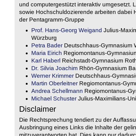
und computergestützt interaktiv umgesetzt. 
sowie Hochschuldozierende arbeiten dabei H
der Pentagramm-Gruppe
Prof. Hans-Georg Weigand
Julius-Maxim
Würzburg
Petra Bader
Deutschhaus-Gymnasium 
Maria Eirich
Regiomontanus-Gymnasium
Karl Haberl
Reichstadt-Gymnasium Rot
Dr. Silvia Joachim
Rhön-Gymnasium Bad
Werner Krimmer
Deutschhaus-Gymnasi
Martin Oberleitner
Regiomontanus-Gymn
Andrea Schellmann
Regiomontanus-Gy
Michael Schuster
Julius-Maximilians-Un
Disclaimer
Die Rechtsprechung tendiert zu der Auffass
Ausbringung eines Links die Inhalte der gelin
mitzuverantworten hat. Dies kann nur dadurc