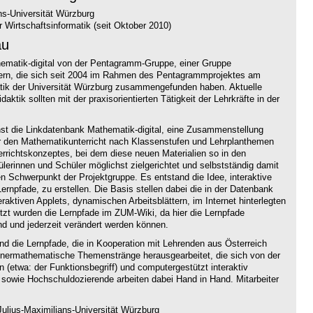
ns-Universität Würzburg
 Wirtschaftsinformatik (seit Oktober 2010)
au
thematik-digital von der Pentagramm-Gruppe, einer Gruppe
hrern, die sich seit 2004 im Rahmen des Pentagrammprojektes am
atik der Universität Würzburg zusammengefunden haben. Aktuelle
aktik sollten mit der praxisorientierten Tätigkeit der Lehrkräfte in der
hst die Linkdatenbank Mathematik-digital, eine Zusammenstellung
ür den Mathematikunterricht nach Klassenstufen und Lehrplanthemen
terrichtskonzeptes, bei dem diese neuen Materialien so in den
hülerinnen und Schüler möglichst zielgerichtet und selbstständig damit
n Schwerpunkt der Projektgruppe. Es entstand die Idee, interaktive
ernpfade, zu erstellen. Die Basis stellen dabei die in der Datenbank
ktiven Applets, dynamischen Arbeitsblättern, im Internet hinterlegten
t wurden die Lernpfade im ZUM-Wiki, da hier die Lernpfade
nd und jederzeit verändert werden können.
ind die Lernpfade, die in Kooperation mit Lehrenden aus Österreich
nnermathematische Themenstränge herausgearbeitet, die sich von der
n (etwa: der Funktionsbegriff) und computergestützt interaktiv
 sowie Hochschuldozierende arbeiten dabei Hand in Hand. Mitarbeiter
ulius-Maximilians-Universität Würzburg