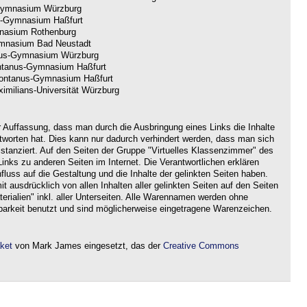
ymnasium Würzburg
-Gymnasium Haßfurt
nasium Rothenburg
nasium Bad Neustadt
us-Gymnasium Würzburg
tanus-Gymnasium Haßfurt
ntanus-Gymnasium Haßfurt
imilians-Universität Würzburg
r Auffassung, dass man durch die Ausbringung eines Links die Inhalte
ntworten hat. Dies kann nur dadurch verhindert werden, dass man sich
istanziert. Auf den Seiten der Gruppe "Virtuelles Klassenzimmer" des
nks zu anderen Seiten im Internet. Die Verantwortlichen erklären
nfluss auf die Gestaltung und die Inhalte der gelinkten Seiten haben.
it ausdrücklich von allen Inhalten aller gelinkten Seiten auf den Seiten
rialien" inkl. aller Unterseiten. Alle Warennamen werden ohne
barkeit benutzt und sind möglicherweise eingetragene Warenzeichen.
aket
von Mark James eingesetzt, das der
Creative Commons