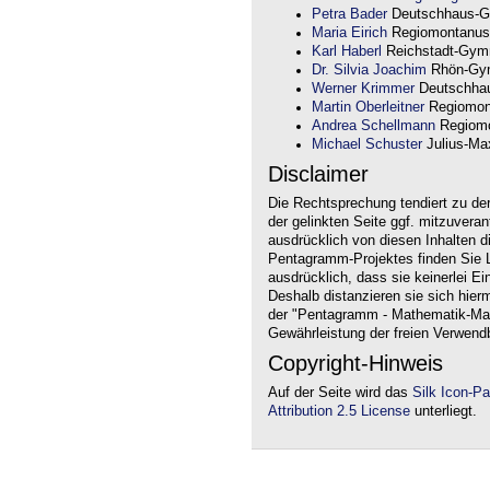
Petra Bader
Deutschhaus-G
Maria Eirich
Regiomontanus
Karl Haberl
Reichstadt-Gym
Dr. Silvia Joachim
Rhön-Gym
Werner Krimmer
Deutschha
Martin Oberleitner
Regiomon
Andrea Schellmann
Regiomo
Michael Schuster
Julius-Max
Disclaimer
Die Rechtsprechung tendiert zu de
der gelinkten Seite ggf. mitzuvera
ausdrücklich von diesen Inhalten d
Pentagramm-Projektes finden Sie Li
ausdrücklich, dass sie keinerlei Ei
Deshalb distanzieren sie sich hierm
der "Pentagramm - Mathematik-Mate
Gewährleistung der freien Verwend
Copyright-Hinweis
Auf der Seite wird das
Silk Icon-P
Attribution 2.5 License
unterliegt.