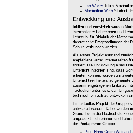
Jan Wörler
Julius-Maximilia
Maximilian Wich
Student der
Entwicklung und Ausb
Initiiert und entwickelt wurden Ma
interessierter Lehrerinnen und Le
Lehrstuhl für Didaktik der Mathem
theoretische Fragestellungen der Did
Schule verbunden werden.
Als erstes Projekt entstand zunäc
empfehlenswerter Internetseiten f
sortiert. Die Entwicklung eines Un
Unterricht integriert sind, dass Sc
arbeiten können, wurde zum zweite
Unterrichtseinheiten, so genannte L
zusammengetragenen Links zu intera
Textdokumenten usw. dar. Umgesetz
technisch einfach zu entwickeln si
Ein aktuelles Projekt der Gruppe s
entwickelt werden. Dabei werden i
Grund- bis in die Hochschule ziehe
umgesetzt. Lehrerinnen und Lehrer
der Pentagramm-Gruppe
Prof. Hans-Georg Weigand
J