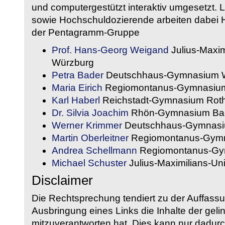
und computergestützt interaktiv umgesetzt. 
sowie Hochschuldozierende arbeiten dabei H
der Pentagramm-Gruppe
Prof. Hans-Georg Weigand
Julius-Maxim
Würzburg
Petra Bader
Deutschhaus-Gymnasium 
Maria Eirich
Regiomontanus-Gymnasium
Karl Haberl
Reichstadt-Gymnasium Rot
Dr. Silvia Joachim
Rhön-Gymnasium Bad
Werner Krimmer
Deutschhaus-Gymnasi
Martin Oberleitner
Regiomontanus-Gymn
Andrea Schellmann
Regiomontanus-Gy
Michael Schuster
Julius-Maximilians-Un
Disclaimer
Die Rechtsprechung tendiert zu der Auffass
Ausbringung eines Links die Inhalte der gelin
mitzuverantworten hat. Dies kann nur dadurc