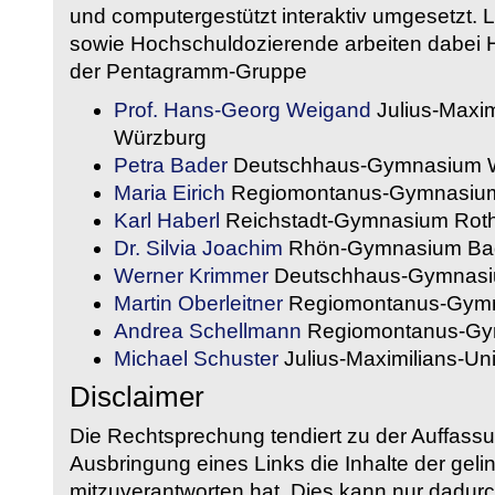
und computergestützt interaktiv umgesetzt. 
sowie Hochschuldozierende arbeiten dabei H
der Pentagramm-Gruppe
Prof. Hans-Georg Weigand
Julius-Maxim
Würzburg
Petra Bader
Deutschhaus-Gymnasium 
Maria Eirich
Regiomontanus-Gymnasium
Karl Haberl
Reichstadt-Gymnasium Rot
Dr. Silvia Joachim
Rhön-Gymnasium Bad
Werner Krimmer
Deutschhaus-Gymnasi
Martin Oberleitner
Regiomontanus-Gymn
Andrea Schellmann
Regiomontanus-Gy
Michael Schuster
Julius-Maximilians-Un
Disclaimer
Die Rechtsprechung tendiert zu der Auffass
Ausbringung eines Links die Inhalte der gelin
mitzuverantworten hat. Dies kann nur dadurc