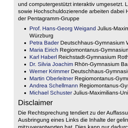
und computergestützt interaktiv umgesetzt. 
sowie Hochschuldozierende arbeiten dabei H
der Pentagramm-Gruppe
Prof. Hans-Georg Weigand
Julius-Maxim
Würzburg
Petra Bader
Deutschhaus-Gymnasium 
Maria Eirich
Regiomontanus-Gymnasium
Karl Haberl
Reichstadt-Gymnasium Rot
Dr. Silvia Joachim
Rhön-Gymnasium Bad
Werner Krimmer
Deutschhaus-Gymnasi
Martin Oberleitner
Regiomontanus-Gymn
Andrea Schellmann
Regiomontanus-Gy
Michael Schuster
Julius-Maximilians-Un
Disclaimer
Die Rechtsprechung tendiert zu der Auffass
Ausbringung eines Links die Inhalte der gelin
mitzuverantworten hat. Dies kann nur dadurc