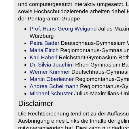
und computergestützt interaktiv umgesetzt. 
sowie Hochschuldozierende arbeiten dabei H
der Pentagramm-Gruppe
Prof. Hans-Georg Weigand
Julius-Maxim
Würzburg
Petra Bader
Deutschhaus-Gymnasium 
Maria Eirich
Regiomontanus-Gymnasium
Karl Haberl
Reichstadt-Gymnasium Rot
Dr. Silvia Joachim
Rhön-Gymnasium Bad
Werner Krimmer
Deutschhaus-Gymnasi
Martin Oberleitner
Regiomontanus-Gymn
Andrea Schellmann
Regiomontanus-Gy
Michael Schuster
Julius-Maximilians-Un
Disclaimer
Die Rechtsprechung tendiert zu der Auffass
Ausbringung eines Links die Inhalte der gelin
mitzuverantworten hat. Dies kann nur dadurc