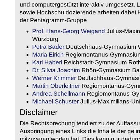
und computergestützt interaktiv umgesetzt. 
sowie Hochschuldozierende arbeiten dabei H
der Pentagramm-Gruppe
Prof. Hans-Georg Weigand
Julius-Maxim
Würzburg
Petra Bader
Deutschhaus-Gymnasium 
Maria Eirich
Regiomontanus-Gymnasium
Karl Haberl
Reichstadt-Gymnasium Rot
Dr. Silvia Joachim
Rhön-Gymnasium Bad
Werner Krimmer
Deutschhaus-Gymnasi
Martin Oberleitner
Regiomontanus-Gymn
Andrea Schellmann
Regiomontanus-Gy
Michael Schuster
Julius-Maximilians-Un
Disclaimer
Die Rechtsprechung tendiert zu der Auffass
Ausbringung eines Links die Inhalte der gelin
mitzuverantworten hat. Dies kann nur dadurc