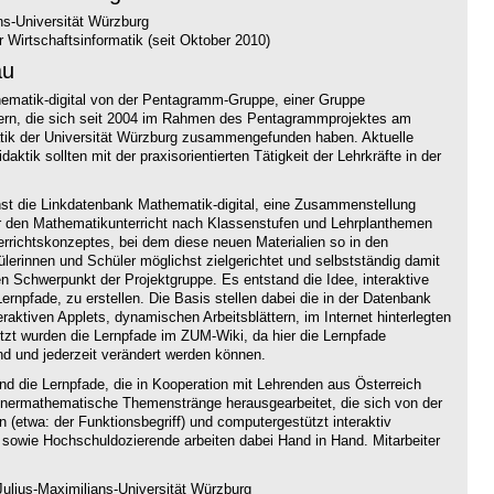
ns-Universität Würzburg
 Wirtschaftsinformatik (seit Oktober 2010)
au
thematik-digital von der Pentagramm-Gruppe, einer Gruppe
hrern, die sich seit 2004 im Rahmen des Pentagrammprojektes am
atik der Universität Würzburg zusammengefunden haben. Aktuelle
aktik sollten mit der praxisorientierten Tätigkeit der Lehrkräfte in der
hst die Linkdatenbank Mathematik-digital, eine Zusammenstellung
ür den Mathematikunterricht nach Klassenstufen und Lehrplanthemen
terrichtskonzeptes, bei dem diese neuen Materialien so in den
hülerinnen und Schüler möglichst zielgerichtet und selbstständig damit
n Schwerpunkt der Projektgruppe. Es entstand die Idee, interaktive
ernpfade, zu erstellen. Die Basis stellen dabei die in der Datenbank
ktiven Applets, dynamischen Arbeitsblättern, im Internet hinterlegten
t wurden die Lernpfade im ZUM-Wiki, da hier die Lernpfade
nd und jederzeit verändert werden können.
ind die Lernpfade, die in Kooperation mit Lehrenden aus Österreich
nnermathematische Themenstränge herausgearbeitet, die sich von der
n (etwa: der Funktionsbegriff) und computergestützt interaktiv
 sowie Hochschuldozierende arbeiten dabei Hand in Hand. Mitarbeiter
ulius-Maximilians-Universität Würzburg