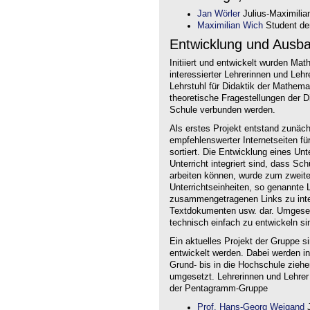
Jan Wörler
Julius-Maximilia
Maximilian Wich
Student der
Entwicklung und Ausb
Initiiert und entwickelt wurden Ma
interessierter Lehrerinnen und Le
Lehrstuhl für Didaktik der Mathem
theoretische Fragestellungen der Did
Schule verbunden werden.
Als erstes Projekt entstand zunäc
empfehlenswerter Internetseiten f
sortiert. Die Entwicklung eines Un
Unterricht integriert sind, dass Sc
arbeiten können, wurde zum zweite
Unterrichtseinheiten, so genannte L
zusammengetragenen Links zu intera
Textdokumenten usw. dar. Umgesetz
technisch einfach zu entwickeln si
Ein aktuelles Projekt der Gruppe s
entwickelt werden. Dabei werden i
Grund- bis in die Hochschule ziehe
umgesetzt. Lehrerinnen und Lehrer
der Pentagramm-Gruppe
Prof. Hans-Georg Weigand
J