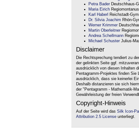
Petra Bader
Deutschhaus-G
Maria Eirich
Regiomontanus
Karl Haberl
Reichstadt-Gym
Dr. Silvia Joachim
Rhön-Gym
Werner Krimmer
Deutschha
Martin Oberleitner
Regiomon
Andrea Schellmann
Regiomo
Michael Schuster
Julius-Max
Disclaimer
Die Rechtsprechung tendiert zu de
der gelinkten Seite ggf. mitzuvera
ausdrücklich von diesen Inhalten d
Pentagramm-Projektes finden Sie Li
ausdrücklich, dass sie keinerlei Ei
Deshalb distanzieren sie sich hierm
der "Pentagramm - Mathematik-Mate
Gewährleistung der freien Verwend
Copyright-Hinweis
Auf der Seite wird das
Silk Icon-P
Attribution 2.5 License
unterliegt.