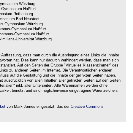
ymnasium Würzburg
-Gymnasium Haßfurt
nasium Rothenburg
nasium Bad Neustadt
us-Gymnasium Würzburg
tanus-Gymnasium Haßfurt
ntanus-Gymnasium Haßfurt
imilians-Universität Würzburg
r Auffassung, dass man durch die Ausbringung eines Links die Inhalte
ntworten hat. Dies kann nur dadurch verhindert werden, dass man sich
istanziert. Auf den Seiten der Gruppe "Virtuelles Klassenzimmer" des
nks zu anderen Seiten im Internet. Die Verantwortlichen erklären
nfluss auf die Gestaltung und die Inhalte der gelinkten Seiten haben.
it ausdrücklich von allen Inhalten aller gelinkten Seiten auf den Seiten
rialien" inkl. aller Unterseiten. Alle Warennamen werden ohne
barkeit benutzt und sind möglicherweise eingetragene Warenzeichen.
aket
von Mark James eingesetzt, das der
Creative Commons