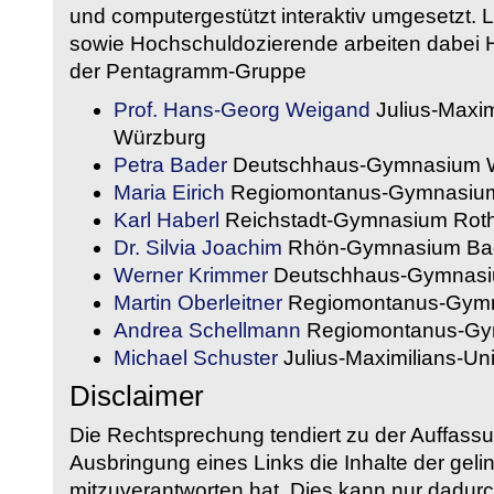
und computergestützt interaktiv umgesetzt. 
sowie Hochschuldozierende arbeiten dabei H
der Pentagramm-Gruppe
Prof. Hans-Georg Weigand
Julius-Maxim
Würzburg
Petra Bader
Deutschhaus-Gymnasium 
Maria Eirich
Regiomontanus-Gymnasium
Karl Haberl
Reichstadt-Gymnasium Rot
Dr. Silvia Joachim
Rhön-Gymnasium Bad
Werner Krimmer
Deutschhaus-Gymnasi
Martin Oberleitner
Regiomontanus-Gymn
Andrea Schellmann
Regiomontanus-Gy
Michael Schuster
Julius-Maximilians-Un
Disclaimer
Die Rechtsprechung tendiert zu der Auffass
Ausbringung eines Links die Inhalte der gelin
mitzuverantworten hat. Dies kann nur dadurc