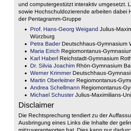
und computergestützt interaktiv umgesetzt. 
sowie Hochschuldozierende arbeiten dabei H
der Pentagramm-Gruppe
Prof. Hans-Georg Weigand
Julius-Maxim
Würzburg
Petra Bader
Deutschhaus-Gymnasium 
Maria Eirich
Regiomontanus-Gymnasium
Karl Haberl
Reichstadt-Gymnasium Rot
Dr. Silvia Joachim
Rhön-Gymnasium Bad
Werner Krimmer
Deutschhaus-Gymnasi
Martin Oberleitner
Regiomontanus-Gymn
Andrea Schellmann
Regiomontanus-Gy
Michael Schuster
Julius-Maximilians-Un
Disclaimer
Die Rechtsprechung tendiert zu der Auffass
Ausbringung eines Links die Inhalte der gelin
mitzuverantworten hat. Dies kann nur dadurc