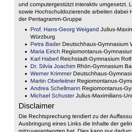
und computergestützt interaktiv umgesetzt. 
sowie Hochschuldozierende arbeiten dabei H
der Pentagramm-Gruppe
Prof. Hans-Georg Weigand
Julius-Maxim
Würzburg
Petra Bader
Deutschhaus-Gymnasium 
Maria Eirich
Regiomontanus-Gymnasium
Karl Haberl
Reichstadt-Gymnasium Rot
Dr. Silvia Joachim
Rhön-Gymnasium Bad
Werner Krimmer
Deutschhaus-Gymnasi
Martin Oberleitner
Regiomontanus-Gymn
Andrea Schellmann
Regiomontanus-Gy
Michael Schuster
Julius-Maximilians-Un
Disclaimer
Die Rechtsprechung tendiert zu der Auffass
Ausbringung eines Links die Inhalte der gelin
mitzuverantworten hat. Dies kann nur dadurc