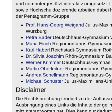
und computergestützt interaktiv umgesetzt. 
sowie Hochschuldozierende arbeiten dabei H
der Pentagramm-Gruppe
Prof. Hans-Georg Weigand
Julius-Maxim
Würzburg
Petra Bader
Deutschhaus-Gymnasium 
Maria Eirich
Regiomontanus-Gymnasium
Karl Haberl
Reichstadt-Gymnasium Rot
Dr. Silvia Joachim
Rhön-Gymnasium Bad
Werner Krimmer
Deutschhaus-Gymnasi
Martin Oberleitner
Regiomontanus-Gymn
Andrea Schellmann
Regiomontanus-Gy
Michael Schuster
Julius-Maximilians-Un
Disclaimer
Die Rechtsprechung tendiert zu der Auffass
Ausbringung eines Links die Inhalte der gelin
mitzuverantworten hat. Dies kann nur dadurc