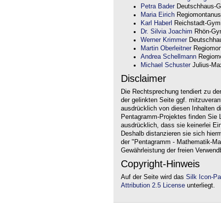
Petra Bader
Deutschhaus-G
Maria Eirich
Regiomontanus
Karl Haberl
Reichstadt-Gym
Dr. Silvia Joachim
Rhön-Gym
Werner Krimmer
Deutschha
Martin Oberleitner
Regiomon
Andrea Schellmann
Regiomo
Michael Schuster
Julius-Max
Disclaimer
Die Rechtsprechung tendiert zu de
der gelinkten Seite ggf. mitzuvera
ausdrücklich von diesen Inhalten d
Pentagramm-Projektes finden Sie Li
ausdrücklich, dass sie keinerlei Ei
Deshalb distanzieren sie sich hierm
der "Pentagramm - Mathematik-Mate
Gewährleistung der freien Verwend
Copyright-Hinweis
Auf der Seite wird das
Silk Icon-P
Attribution 2.5 License
unterliegt.