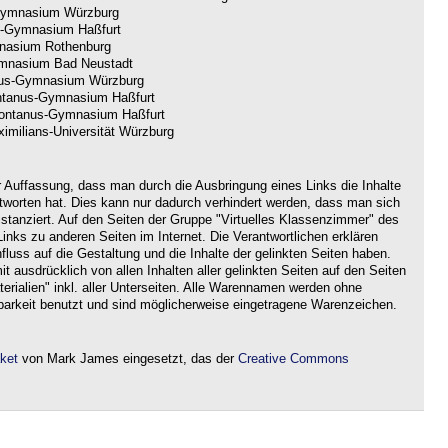
ymnasium Würzburg
-Gymnasium Haßfurt
nasium Rothenburg
nasium Bad Neustadt
us-Gymnasium Würzburg
tanus-Gymnasium Haßfurt
ntanus-Gymnasium Haßfurt
imilians-Universität Würzburg
r Auffassung, dass man durch die Ausbringung eines Links die Inhalte
ntworten hat. Dies kann nur dadurch verhindert werden, dass man sich
istanziert. Auf den Seiten der Gruppe "Virtuelles Klassenzimmer" des
nks zu anderen Seiten im Internet. Die Verantwortlichen erklären
nfluss auf die Gestaltung und die Inhalte der gelinkten Seiten haben.
it ausdrücklich von allen Inhalten aller gelinkten Seiten auf den Seiten
rialien" inkl. aller Unterseiten. Alle Warennamen werden ohne
barkeit benutzt und sind möglicherweise eingetragene Warenzeichen.
aket
von Mark James eingesetzt, das der
Creative Commons