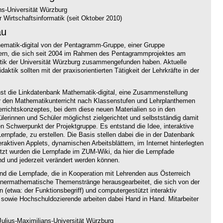
ns-Universität Würzburg
 Wirtschaftsinformatik (seit Oktober 2010)
au
thematik-digital von der Pentagramm-Gruppe, einer Gruppe
hrern, die sich seit 2004 im Rahmen des Pentagrammprojektes am
atik der Universität Würzburg zusammengefunden haben. Aktuelle
aktik sollten mit der praxisorientierten Tätigkeit der Lehrkräfte in der
hst die Linkdatenbank Mathematik-digital, eine Zusammenstellung
ür den Mathematikunterricht nach Klassenstufen und Lehrplanthemen
terrichtskonzeptes, bei dem diese neuen Materialien so in den
hülerinnen und Schüler möglichst zielgerichtet und selbstständig damit
n Schwerpunkt der Projektgruppe. Es entstand die Idee, interaktive
ernpfade, zu erstellen. Die Basis stellen dabei die in der Datenbank
ktiven Applets, dynamischen Arbeitsblättern, im Internet hinterlegten
t wurden die Lernpfade im ZUM-Wiki, da hier die Lernpfade
nd und jederzeit verändert werden können.
ind die Lernpfade, die in Kooperation mit Lehrenden aus Österreich
nnermathematische Themenstränge herausgearbeitet, die sich von der
n (etwa: der Funktionsbegriff) und computergestützt interaktiv
 sowie Hochschuldozierende arbeiten dabei Hand in Hand. Mitarbeiter
ulius-Maximilians-Universität Würzburg