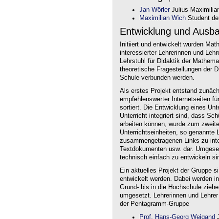
Jan Wörler
Julius-Maximilia
Maximilian Wich
Student der
Entwicklung und Ausb
Initiiert und entwickelt wurden Ma
interessierter Lehrerinnen und Le
Lehrstuhl für Didaktik der Mathem
theoretische Fragestellungen der Did
Schule verbunden werden.
Als erstes Projekt entstand zunäc
empfehlenswerter Internetseiten f
sortiert. Die Entwicklung eines Un
Unterricht integriert sind, dass Sc
arbeiten können, wurde zum zweite
Unterrichtseinheiten, so genannte L
zusammengetragenen Links zu intera
Textdokumenten usw. dar. Umgesetz
technisch einfach zu entwickeln si
Ein aktuelles Projekt der Gruppe s
entwickelt werden. Dabei werden i
Grund- bis in die Hochschule ziehe
umgesetzt. Lehrerinnen und Lehrer
der Pentagramm-Gruppe
Prof. Hans-Georg Weigand
J