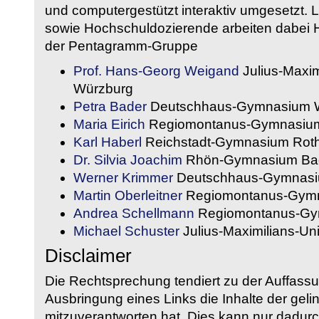
und computergestützt interaktiv umgesetzt. 
sowie Hochschuldozierende arbeiten dabei H
der Pentagramm-Gruppe
Prof. Hans-Georg Weigand
Julius-Maxim
Würzburg
Petra Bader
Deutschhaus-Gymnasium 
Maria Eirich
Regiomontanus-Gymnasium
Karl Haberl
Reichstadt-Gymnasium Rot
Dr. Silvia Joachim
Rhön-Gymnasium Bad
Werner Krimmer
Deutschhaus-Gymnasi
Martin Oberleitner
Regiomontanus-Gymn
Andrea Schellmann
Regiomontanus-Gy
Michael Schuster
Julius-Maximilians-Un
Disclaimer
Die Rechtsprechung tendiert zu der Auffass
Ausbringung eines Links die Inhalte der gelin
mitzuverantworten hat. Dies kann nur dadurc