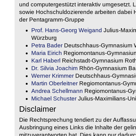
und computergestützt interaktiv umgesetzt. 
sowie Hochschuldozierende arbeiten dabei H
der Pentagramm-Gruppe
Prof. Hans-Georg Weigand
Julius-Maxim
Würzburg
Petra Bader
Deutschhaus-Gymnasium 
Maria Eirich
Regiomontanus-Gymnasium
Karl Haberl
Reichstadt-Gymnasium Rot
Dr. Silvia Joachim
Rhön-Gymnasium Bad
Werner Krimmer
Deutschhaus-Gymnasi
Martin Oberleitner
Regiomontanus-Gymn
Andrea Schellmann
Regiomontanus-Gy
Michael Schuster
Julius-Maximilians-Un
Disclaimer
Die Rechtsprechung tendiert zu der Auffass
Ausbringung eines Links die Inhalte der gelin
mitzuverantworten hat. Dies kann nur dadurc