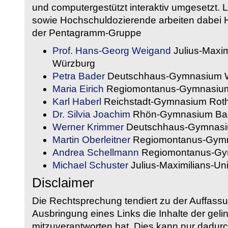
und computergestützt interaktiv umgesetzt. 
sowie Hochschuldozierende arbeiten dabei H
der Pentagramm-Gruppe
Prof. Hans-Georg Weigand
Julius-Maxim
Würzburg
Petra Bader
Deutschhaus-Gymnasium 
Maria Eirich
Regiomontanus-Gymnasium
Karl Haberl
Reichstadt-Gymnasium Rot
Dr. Silvia Joachim
Rhön-Gymnasium Bad
Werner Krimmer
Deutschhaus-Gymnasi
Martin Oberleitner
Regiomontanus-Gymn
Andrea Schellmann
Regiomontanus-Gy
Michael Schuster
Julius-Maximilians-Un
Disclaimer
Die Rechtsprechung tendiert zu der Auffass
Ausbringung eines Links die Inhalte der gelin
mitzuverantworten hat. Dies kann nur dadurc