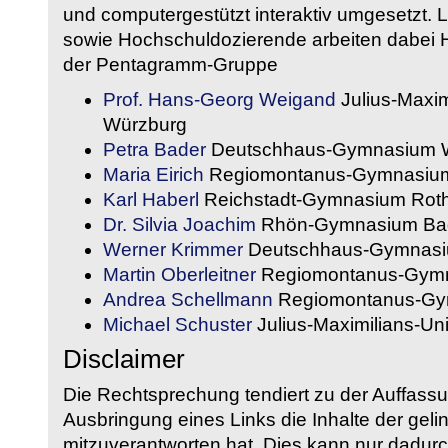
und computergestützt interaktiv umgesetzt. 
sowie Hochschuldozierende arbeiten dabei H
der Pentagramm-Gruppe
Prof. Hans-Georg Weigand
Julius-Maxim
Würzburg
Petra Bader
Deutschhaus-Gymnasium 
Maria Eirich
Regiomontanus-Gymnasium
Karl Haberl
Reichstadt-Gymnasium Rot
Dr. Silvia Joachim
Rhön-Gymnasium Bad
Werner Krimmer
Deutschhaus-Gymnasi
Martin Oberleitner
Regiomontanus-Gymn
Andrea Schellmann
Regiomontanus-Gy
Michael Schuster
Julius-Maximilians-Un
Disclaimer
Die Rechtsprechung tendiert zu der Auffass
Ausbringung eines Links die Inhalte der gelin
mitzuverantworten hat. Dies kann nur dadurc