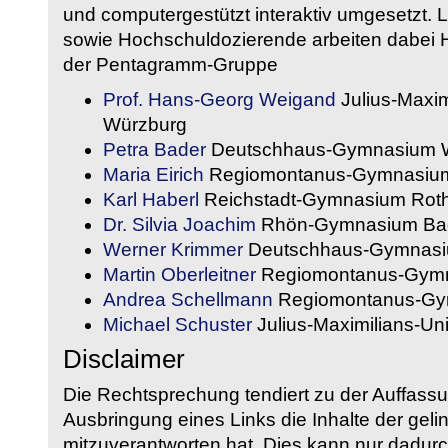
und computergestützt interaktiv umgesetzt. 
sowie Hochschuldozierende arbeiten dabei H
der Pentagramm-Gruppe
Prof. Hans-Georg Weigand
Julius-Maxim
Würzburg
Petra Bader
Deutschhaus-Gymnasium 
Maria Eirich
Regiomontanus-Gymnasium
Karl Haberl
Reichstadt-Gymnasium Rot
Dr. Silvia Joachim
Rhön-Gymnasium Bad
Werner Krimmer
Deutschhaus-Gymnasi
Martin Oberleitner
Regiomontanus-Gymn
Andrea Schellmann
Regiomontanus-Gy
Michael Schuster
Julius-Maximilians-Un
Disclaimer
Die Rechtsprechung tendiert zu der Auffass
Ausbringung eines Links die Inhalte der gelin
mitzuverantworten hat. Dies kann nur dadurc