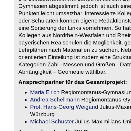
Gymnasien abgestimmt, jedoch ist auch eine
Punkten leicht umsetzbar. Interessierte Kol
oder Schularten können eigene Redaktionst
eine Sortierung der Links vornehmen. So hab
Kollegen aus Nordrhein-Westfalen und Rhein
bayerischen Realschulen die Möglichkeit, g
Lehrplänen nach Materialien zu suchen. Ne
orientierten Einteilung ist zudem eine Strukt
Kategorien Zahl - Messen und Größen - Daten
Abhängigkeit – Geometrie wählbar.
Ansprechpartner für das Gesamtprojekt:
Maria Eirich
Regiomontanus-Gymnasium
Andrea Schellmann
Regiomontanus-Gy
Prof. Hans-Georg Weigand
Julius-Maxim
Würzburg
Michael Schuster
Julius-Maximilians-Un