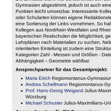
Gymnasien abgestimmt, jedoch ist auch eine
Punkten leicht umsetzbar. Interessierte Kol
oder Schularten können eigene Redaktionst
eine Sortierung der Links vornehmen. So hab
Kollegen aus Nordrhein-Westfalen und Rhein
bayerischen Realschulen die Möglichkeit, g
Lehrplänen nach Materialien zu suchen. Ne
orientierten Einteilung ist zudem eine Strukt
Kategorien Zahl - Messen und Größen - Daten
Abhängigkeit – Geometrie wählbar.
Ansprechpartner für das Gesamtprojekt:
Maria Eirich
Regiomontanus-Gymnasium
Andrea Schellmann
Regiomontanus-Gy
Prof. Hans-Georg Weigand
Julius-Maxim
Würzburg
Michael Schuster
Julius-Maximilians-Un