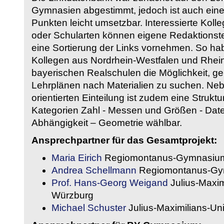
Gymnasien abgestimmt, jedoch ist auch eine
Punkten leicht umsetzbar. Interessierte Kol
oder Schularten können eigene Redaktionst
eine Sortierung der Links vornehmen. So hab
Kollegen aus Nordrhein-Westfalen und Rhein
bayerischen Realschulen die Möglichkeit, g
Lehrplänen nach Materialien zu suchen. Ne
orientierten Einteilung ist zudem eine Strukt
Kategorien Zahl - Messen und Größen - Daten
Abhängigkeit – Geometrie wählbar.
Ansprechpartner für das Gesamtprojekt:
Maria Eirich
Regiomontanus-Gymnasium
Andrea Schellmann
Regiomontanus-Gy
Prof. Hans-Georg Weigand
Julius-Maxim
Würzburg
Michael Schuster
Julius-Maximilians-Un