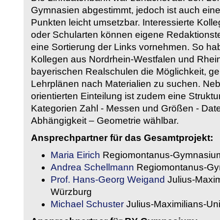
Gymnasien abgestimmt, jedoch ist auch eine
Punkten leicht umsetzbar. Interessierte Kol
oder Schularten können eigene Redaktionst
eine Sortierung der Links vornehmen. So hab
Kollegen aus Nordrhein-Westfalen und Rhein
bayerischen Realschulen die Möglichkeit, g
Lehrplänen nach Materialien zu suchen. Ne
orientierten Einteilung ist zudem eine Strukt
Kategorien Zahl - Messen und Größen - Daten
Abhängigkeit – Geometrie wählbar.
Ansprechpartner für das Gesamtprojekt:
Maria Eirich
Regiomontanus-Gymnasium
Andrea Schellmann
Regiomontanus-Gy
Prof. Hans-Georg Weigand
Julius-Maxim
Würzburg
Michael Schuster
Julius-Maximilians-Un