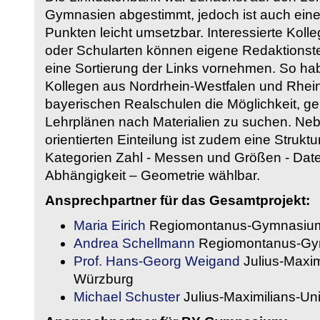
Gymnasien abgestimmt, jedoch ist auch eine
Punkten leicht umsetzbar. Interessierte Kol
oder Schularten können eigene Redaktionst
eine Sortierung der Links vornehmen. So hab
Kollegen aus Nordrhein-Westfalen und Rhein
bayerischen Realschulen die Möglichkeit, g
Lehrplänen nach Materialien zu suchen. Ne
orientierten Einteilung ist zudem eine Strukt
Kategorien Zahl - Messen und Größen - Daten
Abhängigkeit – Geometrie wählbar.
Ansprechpartner für das Gesamtprojekt:
Maria Eirich
Regiomontanus-Gymnasium
Andrea Schellmann
Regiomontanus-Gy
Prof. Hans-Georg Weigand
Julius-Maxim
Würzburg
Michael Schuster
Julius-Maximilians-Un