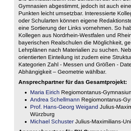
Gymnasien abgestimmt, jedoch ist auch eine
Punkten leicht umsetzbar. Interessierte Kol
oder Schularten können eigene Redaktionst
eine Sortierung der Links vornehmen. So hab
Kollegen aus Nordrhein-Westfalen und Rhein
bayerischen Realschulen die Möglichkeit, g
Lehrplänen nach Materialien zu suchen. Ne
orientierten Einteilung ist zudem eine Strukt
Kategorien Zahl - Messen und Größen - Daten
Abhängigkeit – Geometrie wählbar.
Ansprechpartner für das Gesamtprojekt:
Maria Eirich
Regiomontanus-Gymnasium
Andrea Schellmann
Regiomontanus-Gy
Prof. Hans-Georg Weigand
Julius-Maxim
Würzburg
Michael Schuster
Julius-Maximilians-Un