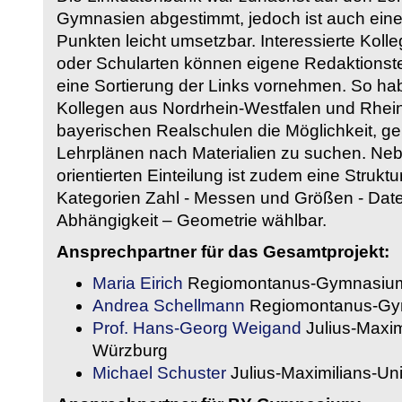
Gymnasien abgestimmt, jedoch ist auch eine
Punkten leicht umsetzbar. Interessierte Kol
oder Schularten können eigene Redaktionst
eine Sortierung der Links vornehmen. So hab
Kollegen aus Nordrhein-Westfalen und Rhein
bayerischen Realschulen die Möglichkeit, g
Lehrplänen nach Materialien zu suchen. Ne
orientierten Einteilung ist zudem eine Strukt
Kategorien Zahl - Messen und Größen - Daten
Abhängigkeit – Geometrie wählbar.
Ansprechpartner für das Gesamtprojekt:
Maria Eirich
Regiomontanus-Gymnasium
Andrea Schellmann
Regiomontanus-Gy
Prof. Hans-Georg Weigand
Julius-Maxim
Würzburg
Michael Schuster
Julius-Maximilians-Un