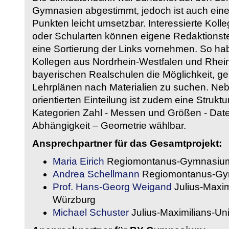
Gymnasien abgestimmt, jedoch ist auch eine
Punkten leicht umsetzbar. Interessierte Kol
oder Schularten können eigene Redaktionst
eine Sortierung der Links vornehmen. So hab
Kollegen aus Nordrhein-Westfalen und Rhein
bayerischen Realschulen die Möglichkeit, g
Lehrplänen nach Materialien zu suchen. Ne
orientierten Einteilung ist zudem eine Strukt
Kategorien Zahl - Messen und Größen - Daten
Abhängigkeit – Geometrie wählbar.
Ansprechpartner für das Gesamtprojekt:
Maria Eirich
Regiomontanus-Gymnasium
Andrea Schellmann
Regiomontanus-Gy
Prof. Hans-Georg Weigand
Julius-Maxim
Würzburg
Michael Schuster
Julius-Maximilians-Un