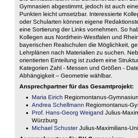
Gymnasien abgestimmt, jedoch ist auch eine
Punkten leicht umsetzbar. Interessierte Kol
oder Schularten können eigene Redaktionst
eine Sortierung der Links vornehmen. So hab
Kollegen aus Nordrhein-Westfalen und Rhein
bayerischen Realschulen die Möglichkeit, g
Lehrplänen nach Materialien zu suchen. Ne
orientierten Einteilung ist zudem eine Strukt
Kategorien Zahl - Messen und Größen - Daten
Abhängigkeit – Geometrie wählbar.
Ansprechpartner für das Gesamtprojekt:
Maria Eirich
Regiomontanus-Gymnasium
Andrea Schellmann
Regiomontanus-Gy
Prof. Hans-Georg Weigand
Julius-Maxim
Würzburg
Michael Schuster
Julius-Maximilians-Un