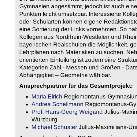
Gymnasien abgestimmt, jedoch ist auch eine
Punkten leicht umsetzbar. Interessierte Kol
oder Schularten können eigene Redaktionst
eine Sortierung der Links vornehmen. So hab
Kollegen aus Nordrhein-Westfalen und Rhein
bayerischen Realschulen die Möglichkeit, g
Lehrplänen nach Materialien zu suchen. Ne
orientierten Einteilung ist zudem eine Strukt
Kategorien Zahl - Messen und Größen - Daten
Abhängigkeit – Geometrie wählbar.
Ansprechpartner für das Gesamtprojekt:
Maria Eirich
Regiomontanus-Gymnasium
Andrea Schellmann
Regiomontanus-Gy
Prof. Hans-Georg Weigand
Julius-Maxim
Würzburg
Michael Schuster
Julius-Maximilians-Un