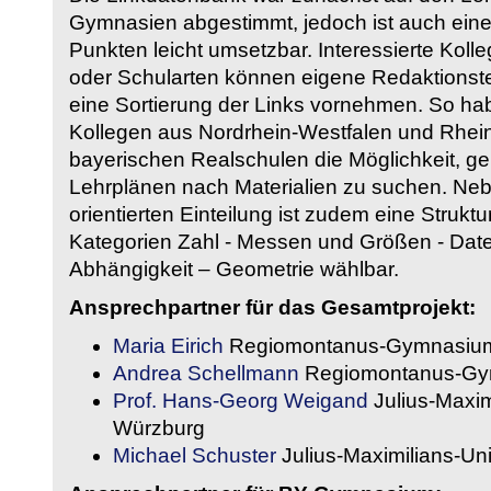
Gymnasien abgestimmt, jedoch ist auch eine
Punkten leicht umsetzbar. Interessierte Kol
oder Schularten können eigene Redaktionst
eine Sortierung der Links vornehmen. So hab
Kollegen aus Nordrhein-Westfalen und Rhein
bayerischen Realschulen die Möglichkeit, g
Lehrplänen nach Materialien zu suchen. Ne
orientierten Einteilung ist zudem eine Strukt
Kategorien Zahl - Messen und Größen - Daten
Abhängigkeit – Geometrie wählbar.
Ansprechpartner für das Gesamtprojekt:
Maria Eirich
Regiomontanus-Gymnasium
Andrea Schellmann
Regiomontanus-Gy
Prof. Hans-Georg Weigand
Julius-Maxim
Würzburg
Michael Schuster
Julius-Maximilians-Un