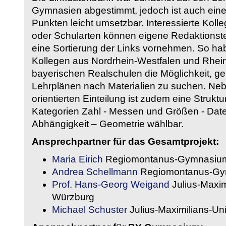
Gymnasien abgestimmt, jedoch ist auch eine
Punkten leicht umsetzbar. Interessierte Kol
oder Schularten können eigene Redaktionst
eine Sortierung der Links vornehmen. So hab
Kollegen aus Nordrhein-Westfalen und Rhein
bayerischen Realschulen die Möglichkeit, g
Lehrplänen nach Materialien zu suchen. Ne
orientierten Einteilung ist zudem eine Strukt
Kategorien Zahl - Messen und Größen - Daten
Abhängigkeit – Geometrie wählbar.
Ansprechpartner für das Gesamtprojekt:
Maria Eirich
Regiomontanus-Gymnasium
Andrea Schellmann
Regiomontanus-Gy
Prof. Hans-Georg Weigand
Julius-Maxim
Würzburg
Michael Schuster
Julius-Maximilians-Un