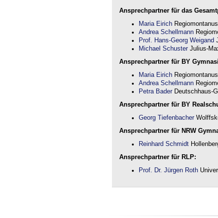
Ansprechpartner für das Gesamtp
Maria Eirich
Regiomontanus
Andrea Schellmann
Regiomo
Prof. Hans-Georg Weigand
J
Michael Schuster
Julius-Max
Ansprechpartner für BY Gymnas
Maria Eirich
Regiomontanus
Andrea Schellmann
Regiomo
Petra Bader
Deutschhaus-G
Ansprechpartner für BY Realschu
Georg Tiefenbacher
Wolffsk
Ansprechpartner für NRW Gymn
Reinhard Schmidt
Hollenber
Ansprechpartner für RLP:
Prof. Dr. Jürgen Roth
Univer