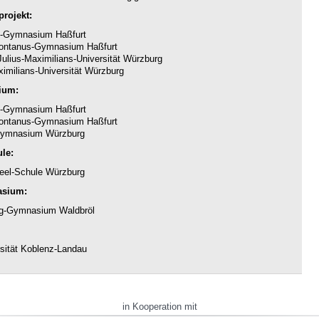
rojekt:
-Gymnasium Haßfurt
ntanus-Gymnasium Haßfurt
ulius-Maximilians-Universität Würzburg
imilians-Universität Würzburg
ium:
-Gymnasium Haßfurt
ntanus-Gymnasium Haßfurt
ymnasium Würzburg
le:
eel-Schule Würzburg
asium:
g-Gymnasium Waldbröl
sität Koblenz-Landau
in Kooperation mit