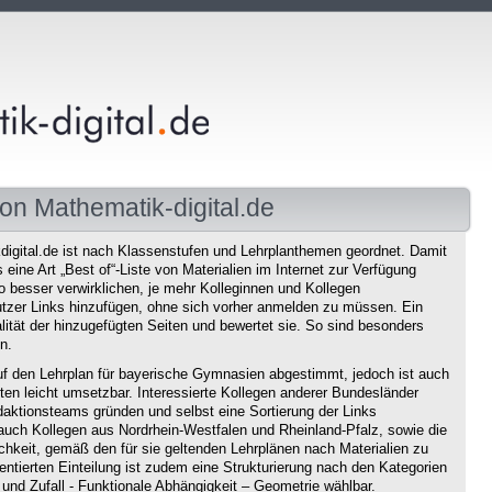
on Mathematik-digital.de
igital.de ist nach Klassenstufen und Lehrplanthemen geordnet. Damit
eine Art „Best of“-Liste von Materialien im Internet zur Verfügung
o besser verwirklichen, je mehr Kolleginnen und Kollegen
tzer Links hinzufügen, ohne sich vorher anmelden zu müssen. Ein
ität der hinzugefügten Seiten und bewertet sie. So sind besonders
n.
f den Lehrplan für bayerische Gymnasien abgestimmt, jedoch ist auch
en leicht umsetzbar. Interessierte Kollegen anderer Bundesländer
aktionsteams gründen und selbst eine Sortierung der Links
auch Kollegen aus Nordrhein-Westfalen und Rheinland-Pfalz, sowie die
chkeit, gemäß den für sie geltenden Lehrplänen nach Materialien zu
ntierten Einteilung ist zudem eine Strukturierung nach den Kategorien
und Zufall - Funktionale Abhängigkeit – Geometrie wählbar.