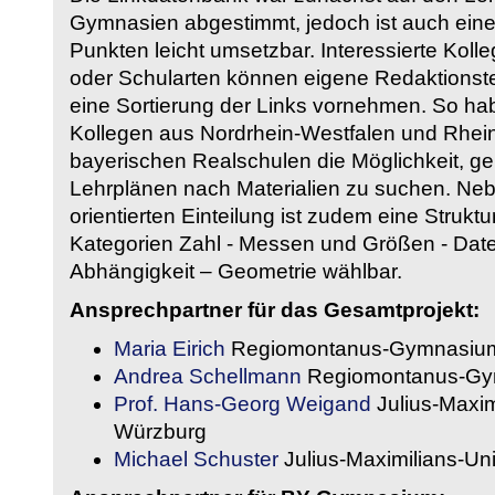
Gymnasien abgestimmt, jedoch ist auch eine
Punkten leicht umsetzbar. Interessierte Kol
oder Schularten können eigene Redaktionst
eine Sortierung der Links vornehmen. So hab
Kollegen aus Nordrhein-Westfalen und Rhein
bayerischen Realschulen die Möglichkeit, g
Lehrplänen nach Materialien zu suchen. Ne
orientierten Einteilung ist zudem eine Strukt
Kategorien Zahl - Messen und Größen - Daten
Abhängigkeit – Geometrie wählbar.
Ansprechpartner für das Gesamtprojekt:
Maria Eirich
Regiomontanus-Gymnasium
Andrea Schellmann
Regiomontanus-Gy
Prof. Hans-Georg Weigand
Julius-Maxim
Würzburg
Michael Schuster
Julius-Maximilians-Un