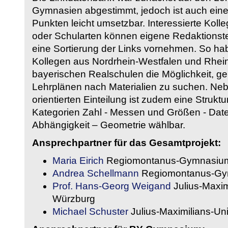
Gymnasien abgestimmt, jedoch ist auch eine
Punkten leicht umsetzbar. Interessierte Kol
oder Schularten können eigene Redaktionst
eine Sortierung der Links vornehmen. So hab
Kollegen aus Nordrhein-Westfalen und Rhein
bayerischen Realschulen die Möglichkeit, g
Lehrplänen nach Materialien zu suchen. Ne
orientierten Einteilung ist zudem eine Strukt
Kategorien Zahl - Messen und Größen - Daten
Abhängigkeit – Geometrie wählbar.
Ansprechpartner für das Gesamtprojekt:
Maria Eirich
Regiomontanus-Gymnasium
Andrea Schellmann
Regiomontanus-Gy
Prof. Hans-Georg Weigand
Julius-Maxim
Würzburg
Michael Schuster
Julius-Maximilians-Un