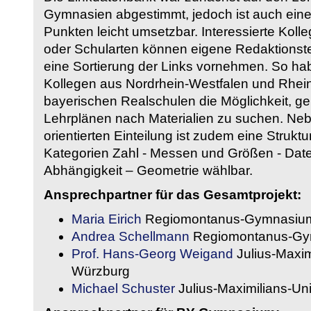
Gymnasien abgestimmt, jedoch ist auch eine
Punkten leicht umsetzbar. Interessierte Kol
oder Schularten können eigene Redaktionst
eine Sortierung der Links vornehmen. So hab
Kollegen aus Nordrhein-Westfalen und Rhein
bayerischen Realschulen die Möglichkeit, g
Lehrplänen nach Materialien zu suchen. Ne
orientierten Einteilung ist zudem eine Strukt
Kategorien Zahl - Messen und Größen - Daten
Abhängigkeit – Geometrie wählbar.
Ansprechpartner für das Gesamtprojekt:
Maria Eirich
Regiomontanus-Gymnasium
Andrea Schellmann
Regiomontanus-Gy
Prof. Hans-Georg Weigand
Julius-Maxim
Würzburg
Michael Schuster
Julius-Maximilians-Un