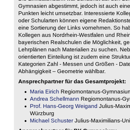
Gymnasien abgestimmt, jedoch ist auch eine
Punkten leicht umsetzbar. Interessierte Kol
oder Schularten können eigene Redaktionst
eine Sortierung der Links vornehmen. So hab
Kollegen aus Nordrhein-Westfalen und Rhein
bayerischen Realschulen die Möglichkeit, g
Lehrplänen nach Materialien zu suchen. Ne
orientierten Einteilung ist zudem eine Strukt
Kategorien Zahl - Messen und Größen - Daten
Abhängigkeit – Geometrie wählbar.
Ansprechpartner für das Gesamtprojekt:
Maria Eirich
Regiomontanus-Gymnasium
Andrea Schellmann
Regiomontanus-Gy
Prof. Hans-Georg Weigand
Julius-Maxim
Würzburg
Michael Schuster
Julius-Maximilians-Un