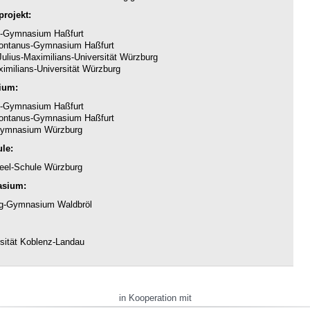
rojekt:
-Gymnasium Haßfurt
ntanus-Gymnasium Haßfurt
ulius-Maximilians-Universität Würzburg
imilians-Universität Würzburg
ium:
-Gymnasium Haßfurt
ntanus-Gymnasium Haßfurt
ymnasium Würzburg
le:
eel-Schule Würzburg
asium:
g-Gymnasium Waldbröl
sität Koblenz-Landau
in Kooperation mit