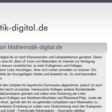
on Mathematik-digital.de
igital.de ist nach Klassenstufen und Lehrplanthemen geordnet. Damit
eine Art „Best of“-Liste von Materialien im Internet zur Verfügung
o besser verwirklichen, je mehr Kolleginnen und Kollegen
tzer Links hinzufügen, ohne sich vorher anmelden zu müssen. Ein
ität der hinzugefügten Seiten und bewertet sie. So sind besonders
n.
f den Lehrplan für bayerische Gymnasien abgestimmt, jedoch ist auch
en leicht umsetzbar. Interessierte Kollegen anderer Bundesländer
aktionsteams gründen und selbst eine Sortierung der Links
auch Kollegen aus Nordrhein-Westfalen und Rheinland-Pfalz, sowie die
chkeit, gemäß den für sie geltenden Lehrplänen nach Materialien zu
ntierten Einteilung ist zudem eine Strukturierung nach den Kategorien
und Zufall - Funktionale Abhängigkeit – Geometrie wählbar.