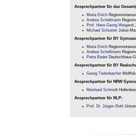
Ansprechpartner für das Gesamtp
Maria Eirich
Regiomontanus
Andrea Schellmann
Regiomo
Prof. Hans-Georg Weigand
J
Michael Schuster
Julius-Max
Ansprechpartner für BY Gymnas
Maria Eirich
Regiomontanus
Andrea Schellmann
Regiomo
Petra Bader
Deutschhaus-G
Ansprechpartner für BY Realschu
Georg Tiefenbacher
Wolffsk
Ansprechpartner für NRW Gymn
Reinhard Schmidt
Hollenber
Ansprechpartner für RLP:
Prof. Dr. Jürgen Roth
Univer