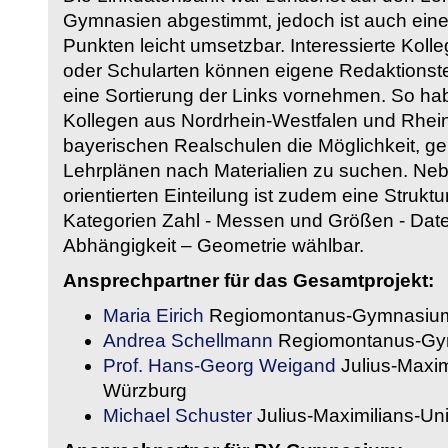
Gymnasien abgestimmt, jedoch ist auch eine
Punkten leicht umsetzbar. Interessierte Kol
oder Schularten können eigene Redaktionst
eine Sortierung der Links vornehmen. So hab
Kollegen aus Nordrhein-Westfalen und Rhein
bayerischen Realschulen die Möglichkeit, g
Lehrplänen nach Materialien zu suchen. Ne
orientierten Einteilung ist zudem eine Strukt
Kategorien Zahl - Messen und Größen - Daten
Abhängigkeit – Geometrie wählbar.
Ansprechpartner für das Gesamtprojekt:
Maria Eirich
Regiomontanus-Gymnasium
Andrea Schellmann
Regiomontanus-Gy
Prof. Hans-Georg Weigand
Julius-Maxim
Würzburg
Michael Schuster
Julius-Maximilians-Un