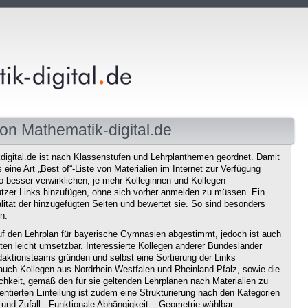
on Mathematik-digital.de
igital.de ist nach Klassenstufen und Lehrplanthemen geordnet. Damit
eine Art „Best of“-Liste von Materialien im Internet zur Verfügung
o besser verwirklichen, je mehr Kolleginnen und Kollegen
tzer Links hinzufügen, ohne sich vorher anmelden zu müssen. Ein
ität der hinzugefügten Seiten und bewertet sie. So sind besonders
n.
f den Lehrplan für bayerische Gymnasien abgestimmt, jedoch ist auch
en leicht umsetzbar. Interessierte Kollegen anderer Bundesländer
aktionsteams gründen und selbst eine Sortierung der Links
auch Kollegen aus Nordrhein-Westfalen und Rheinland-Pfalz, sowie die
chkeit, gemäß den für sie geltenden Lehrplänen nach Materialien zu
ntierten Einteilung ist zudem eine Strukturierung nach den Kategorien
und Zufall - Funktionale Abhängigkeit – Geometrie wählbar.