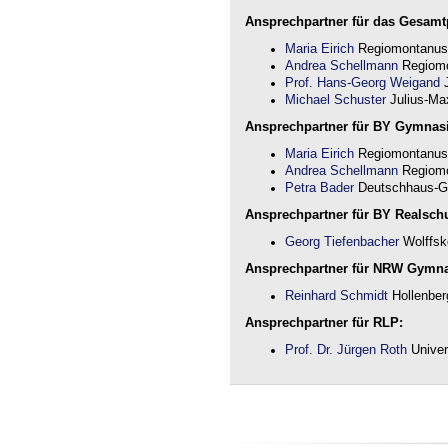
Ansprechpartner für das Gesamtp
Maria Eirich
Regiomontanus
Andrea Schellmann
Regiomo
Prof. Hans-Georg Weigand
J
Michael Schuster
Julius-Max
Ansprechpartner für BY Gymnas
Maria Eirich
Regiomontanus
Andrea Schellmann
Regiomo
Petra Bader
Deutschhaus-G
Ansprechpartner für BY Realschu
Georg Tiefenbacher
Wolffsk
Ansprechpartner für NRW Gymn
Reinhard Schmidt
Hollenber
Ansprechpartner für RLP:
Prof. Dr. Jürgen Roth
Univer