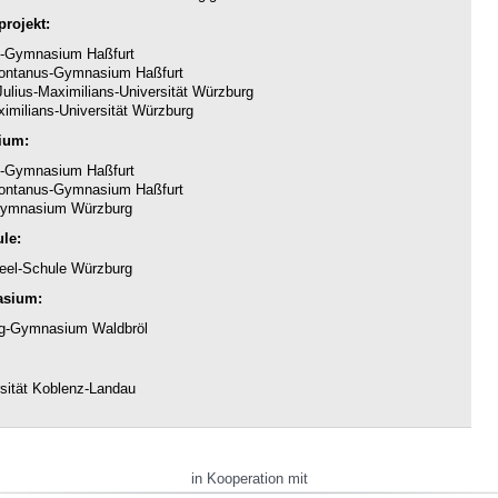
rojekt:
-Gymnasium Haßfurt
ntanus-Gymnasium Haßfurt
ulius-Maximilians-Universität Würzburg
imilians-Universität Würzburg
ium:
-Gymnasium Haßfurt
ntanus-Gymnasium Haßfurt
ymnasium Würzburg
le:
eel-Schule Würzburg
asium:
g-Gymnasium Waldbröl
sität Koblenz-Landau
in Kooperation mit