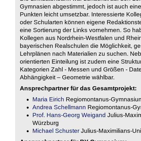
Gymnasien abgestimmt, jedoch ist auch eine
Punkten leicht umsetzbar. Interessierte Kol
oder Schularten können eigene Redaktionst
eine Sortierung der Links vornehmen. So hab
Kollegen aus Nordrhein-Westfalen und Rhein
bayerischen Realschulen die Möglichkeit, g
Lehrplänen nach Materialien zu suchen. Ne
orientierten Einteilung ist zudem eine Strukt
Kategorien Zahl - Messen und Größen - Daten
Abhängigkeit – Geometrie wählbar.
Ansprechpartner für das Gesamtprojekt:
Maria Eirich
Regiomontanus-Gymnasium
Andrea Schellmann
Regiomontanus-Gy
Prof. Hans-Georg Weigand
Julius-Maxim
Würzburg
Michael Schuster
Julius-Maximilians-Un