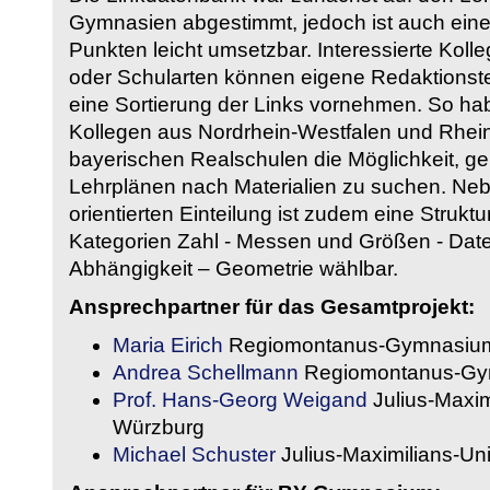
Gymnasien abgestimmt, jedoch ist auch eine
Punkten leicht umsetzbar. Interessierte Kol
oder Schularten können eigene Redaktionst
eine Sortierung der Links vornehmen. So hab
Kollegen aus Nordrhein-Westfalen und Rhein
bayerischen Realschulen die Möglichkeit, g
Lehrplänen nach Materialien zu suchen. Ne
orientierten Einteilung ist zudem eine Strukt
Kategorien Zahl - Messen und Größen - Daten
Abhängigkeit – Geometrie wählbar.
Ansprechpartner für das Gesamtprojekt:
Maria Eirich
Regiomontanus-Gymnasium
Andrea Schellmann
Regiomontanus-Gy
Prof. Hans-Georg Weigand
Julius-Maxim
Würzburg
Michael Schuster
Julius-Maximilians-Un