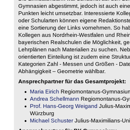
Gymnasien abgestimmt, jedoch ist auch eine
Punkten leicht umsetzbar. Interessierte Kol
oder Schularten können eigene Redaktionst
eine Sortierung der Links vornehmen. So hab
Kollegen aus Nordrhein-Westfalen und Rhein
bayerischen Realschulen die Möglichkeit, g
Lehrplänen nach Materialien zu suchen. Ne
orientierten Einteilung ist zudem eine Strukt
Kategorien Zahl - Messen und Größen - Daten
Abhängigkeit – Geometrie wählbar.
Ansprechpartner für das Gesamtprojekt:
Maria Eirich
Regiomontanus-Gymnasium
Andrea Schellmann
Regiomontanus-Gy
Prof. Hans-Georg Weigand
Julius-Maxim
Würzburg
Michael Schuster
Julius-Maximilians-Un