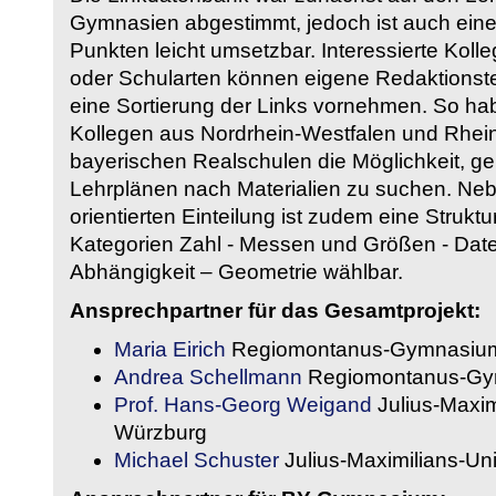
Gymnasien abgestimmt, jedoch ist auch eine
Punkten leicht umsetzbar. Interessierte Kol
oder Schularten können eigene Redaktionst
eine Sortierung der Links vornehmen. So hab
Kollegen aus Nordrhein-Westfalen und Rhein
bayerischen Realschulen die Möglichkeit, g
Lehrplänen nach Materialien zu suchen. Ne
orientierten Einteilung ist zudem eine Strukt
Kategorien Zahl - Messen und Größen - Daten
Abhängigkeit – Geometrie wählbar.
Ansprechpartner für das Gesamtprojekt:
Maria Eirich
Regiomontanus-Gymnasium
Andrea Schellmann
Regiomontanus-Gy
Prof. Hans-Georg Weigand
Julius-Maxim
Würzburg
Michael Schuster
Julius-Maximilians-Un