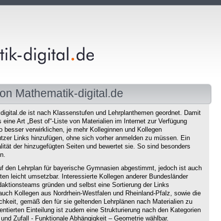
on Mathematik-digital.de
igital.de ist nach Klassenstufen und Lehrplanthemen geordnet. Damit
eine Art „Best of“-Liste von Materialien im Internet zur Verfügung
o besser verwirklichen, je mehr Kolleginnen und Kollegen
tzer Links hinzufügen, ohne sich vorher anmelden zu müssen. Ein
ität der hinzugefügten Seiten und bewertet sie. So sind besonders
n.
f den Lehrplan für bayerische Gymnasien abgestimmt, jedoch ist auch
en leicht umsetzbar. Interessierte Kollegen anderer Bundesländer
aktionsteams gründen und selbst eine Sortierung der Links
auch Kollegen aus Nordrhein-Westfalen und Rheinland-Pfalz, sowie die
chkeit, gemäß den für sie geltenden Lehrplänen nach Materialien zu
ntierten Einteilung ist zudem eine Strukturierung nach den Kategorien
und Zufall - Funktionale Abhängigkeit – Geometrie wählbar.