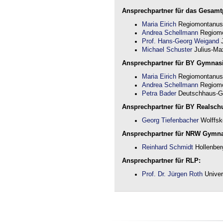
Ansprechpartner für das Gesamtp
Maria Eirich
Regiomontanus
Andrea Schellmann
Regiomo
Prof. Hans-Georg Weigand
J
Michael Schuster
Julius-Max
Ansprechpartner für BY Gymnas
Maria Eirich
Regiomontanus
Andrea Schellmann
Regiomo
Petra Bader
Deutschhaus-G
Ansprechpartner für BY Realschu
Georg Tiefenbacher
Wolffsk
Ansprechpartner für NRW Gymn
Reinhard Schmidt
Hollenber
Ansprechpartner für RLP:
Prof. Dr. Jürgen Roth
Univer