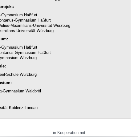
rojekt:
-Gymnasium Haßfurt
ntanus-Gymnasium Haßfurt
ulius-Maximilians-Universität Würzburg
imilians-Universität Würzburg
ium:
-Gymnasium Haßfurt
ntanus-Gymnasium Haßfurt
ymnasium Würzburg
le:
eel-Schule Würzburg
asium:
g-Gymnasium Waldbröl
sität Koblenz-Landau
in Kooperation mit