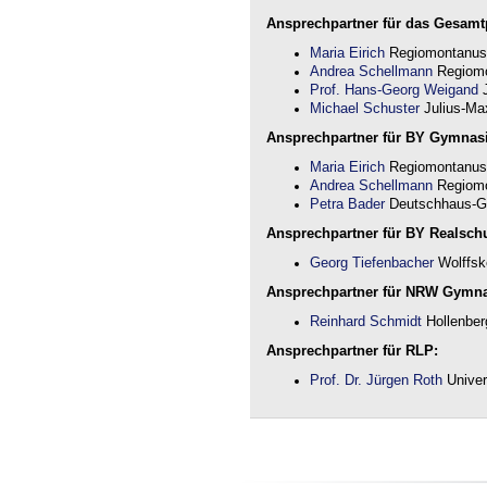
Ansprechpartner für das Gesamtp
Maria Eirich
Regiomontanus
Andrea Schellmann
Regiomo
Prof. Hans-Georg Weigand
J
Michael Schuster
Julius-Max
Ansprechpartner für BY Gymnas
Maria Eirich
Regiomontanus
Andrea Schellmann
Regiomo
Petra Bader
Deutschhaus-G
Ansprechpartner für BY Realschu
Georg Tiefenbacher
Wolffsk
Ansprechpartner für NRW Gymn
Reinhard Schmidt
Hollenber
Ansprechpartner für RLP:
Prof. Dr. Jürgen Roth
Univer