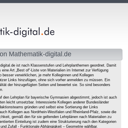
on Mathematik-digital.de
igital.de ist nach Klassenstufen und Lehrplanthemen geordnet. Damit
eine Art „Best of“-Liste von Materialien im Internet zur Verfügung
o besser verwirklichen, je mehr Kolleginnen und Kollegen
tzer Links hinzufügen, ohne sich vorher anmelden zu müssen. Ein
ität der hinzugefügten Seiten und bewertet sie. So sind besonders
n.
f den Lehrplan für bayerische Gymnasien abgestimmt, jedoch ist auch
en leicht umsetzbar. Interessierte Kollegen anderer Bundesländer
aktionsteams gründen und selbst eine Sortierung der Links
auch Kollegen aus Nordrhein-Westfalen und Rheinland-Pfalz, sowie die
chkeit, gemäß den für sie geltenden Lehrplänen nach Materialien zu
ntierten Einteilung ist zudem eine Strukturierung nach den Kategorien
und Zufall - Funktionale Abhängigkeit – Geometrie wählbar.