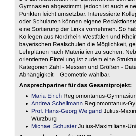
Gymnasien abgestimmt, jedoch ist auch eine
Punkten leicht umsetzbar. Interessierte Kol
oder Schularten können eigene Redaktionst
eine Sortierung der Links vornehmen. So hab
Kollegen aus Nordrhein-Westfalen und Rhein
bayerischen Realschulen die Möglichkeit, g
Lehrplänen nach Materialien zu suchen. Ne
orientierten Einteilung ist zudem eine Strukt
Kategorien Zahl - Messen und Größen - Daten
Abhängigkeit – Geometrie wählbar.
Ansprechpartner für das Gesamtprojekt:
Maria Eirich
Regiomontanus-Gymnasium
Andrea Schellmann
Regiomontanus-Gy
Prof. Hans-Georg Weigand
Julius-Maxim
Würzburg
Michael Schuster
Julius-Maximilians-Un