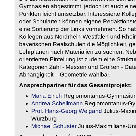
Gymnasien abgestimmt, jedoch ist auch eine
Punkten leicht umsetzbar. Interessierte Kol
oder Schularten können eigene Redaktionst
eine Sortierung der Links vornehmen. So hab
Kollegen aus Nordrhein-Westfalen und Rhein
bayerischen Realschulen die Möglichkeit, g
Lehrplänen nach Materialien zu suchen. Ne
orientierten Einteilung ist zudem eine Strukt
Kategorien Zahl - Messen und Größen - Daten
Abhängigkeit – Geometrie wählbar.
Ansprechpartner für das Gesamtprojekt:
Maria Eirich
Regiomontanus-Gymnasium
Andrea Schellmann
Regiomontanus-Gy
Prof. Hans-Georg Weigand
Julius-Maxim
Würzburg
Michael Schuster
Julius-Maximilians-Un