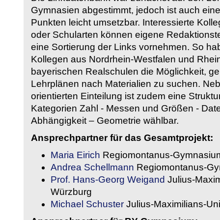
Gymnasien abgestimmt, jedoch ist auch eine
Punkten leicht umsetzbar. Interessierte Kol
oder Schularten können eigene Redaktionst
eine Sortierung der Links vornehmen. So hab
Kollegen aus Nordrhein-Westfalen und Rhein
bayerischen Realschulen die Möglichkeit, g
Lehrplänen nach Materialien zu suchen. Ne
orientierten Einteilung ist zudem eine Strukt
Kategorien Zahl - Messen und Größen - Daten
Abhängigkeit – Geometrie wählbar.
Ansprechpartner für das Gesamtprojekt:
Maria Eirich
Regiomontanus-Gymnasium
Andrea Schellmann
Regiomontanus-Gy
Prof. Hans-Georg Weigand
Julius-Maxim
Würzburg
Michael Schuster
Julius-Maximilians-Un