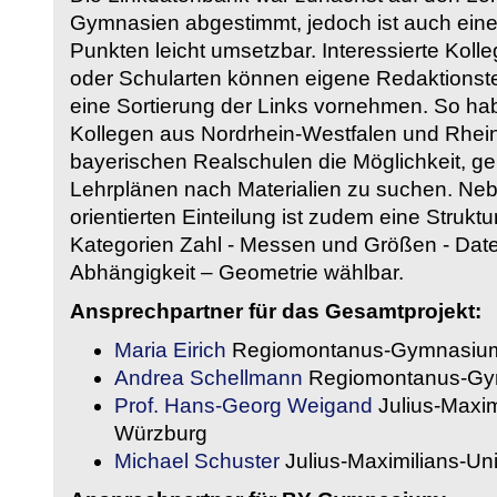
Gymnasien abgestimmt, jedoch ist auch eine
Punkten leicht umsetzbar. Interessierte Kol
oder Schularten können eigene Redaktionst
eine Sortierung der Links vornehmen. So hab
Kollegen aus Nordrhein-Westfalen und Rhein
bayerischen Realschulen die Möglichkeit, g
Lehrplänen nach Materialien zu suchen. Ne
orientierten Einteilung ist zudem eine Strukt
Kategorien Zahl - Messen und Größen - Daten
Abhängigkeit – Geometrie wählbar.
Ansprechpartner für das Gesamtprojekt:
Maria Eirich
Regiomontanus-Gymnasium
Andrea Schellmann
Regiomontanus-Gy
Prof. Hans-Georg Weigand
Julius-Maxim
Würzburg
Michael Schuster
Julius-Maximilians-Un