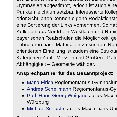
Gymnasien abgestimmt, jedoch ist auch eine
Punkten leicht umsetzbar. Interessierte Kol
oder Schularten können eigene Redaktionst
eine Sortierung der Links vornehmen. So hab
Kollegen aus Nordrhein-Westfalen und Rhein
bayerischen Realschulen die Möglichkeit, g
Lehrplänen nach Materialien zu suchen. Ne
orientierten Einteilung ist zudem eine Strukt
Kategorien Zahl - Messen und Größen - Daten
Abhängigkeit – Geometrie wählbar.
Ansprechpartner für das Gesamtprojekt:
Maria Eirich
Regiomontanus-Gymnasium
Andrea Schellmann
Regiomontanus-Gy
Prof. Hans-Georg Weigand
Julius-Maxim
Würzburg
Michael Schuster
Julius-Maximilians-Un